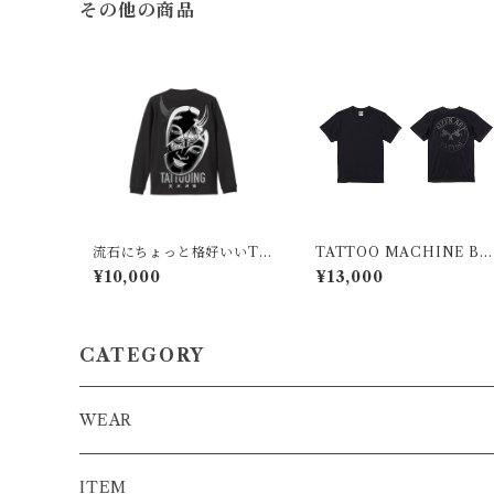
その他の商品
流石にちょっと格好いいTシ
TATTOO MACHINE BL
ャツ L/S
ACK×REFLECTOR
¥10,000
¥13,000
CATEGORY
WEAR
T-SHIRT
ITEM