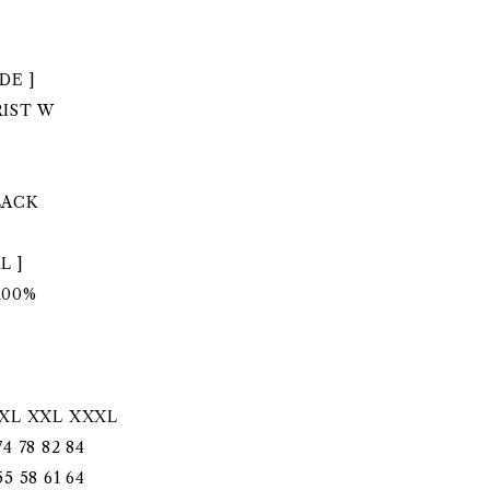
ツ
DE ]
IST W
LACK
L ]
100%
L XXL XXXL
4 78 82 84
5 58 61 64