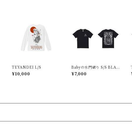
TEYANDEI L/S
Babyの水門破り S/S BLAC
K
¥10,000
¥7,000