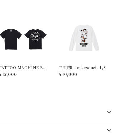
TATTOO MACHINE BL
三毛双影 -mikesouei- L/S
ACK
¥12,000
¥10,000