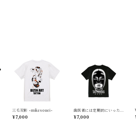
三毛双影 -mikesouei-
歯医者には定期的にいった
方がいい
¥7,000
¥7,000