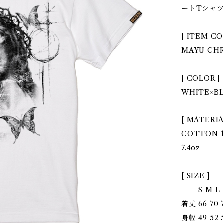
ートTシャ
[ ITEM CO
MAYU CHR
[ COLOR ]
WHITE×B
[ MATERIA
COTTON 
7.4oz
[ SIZE ]
S M L X
着丈 66 70 7
身幅 49 52 5