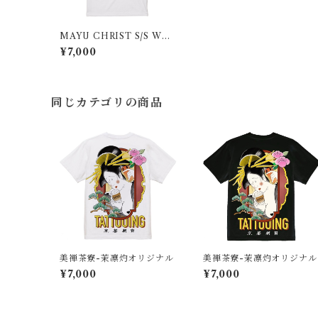
MAYU CHRIST S/S WHI
TE
¥7,000
同じカテゴリの商品
美禅茶寮-茉凛灼オリジナル
美禅茶寮-茉凛灼オリジナル
¥7,000
¥7,000