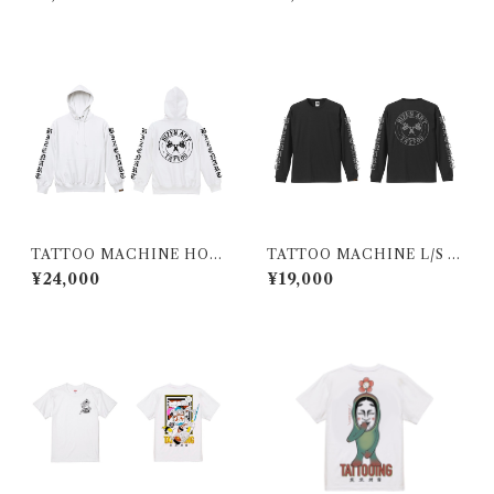
シャツ
TATTOO MACHINE HOO
TATTOO MACHINE L/S B
DIE WHITE
LACK×REFLECTOR
¥24,000
¥19,000