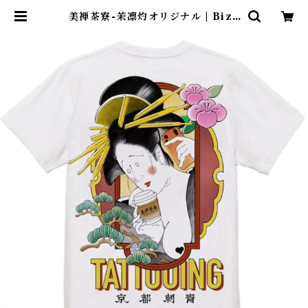
美禅茶寮-茉凛灼オリジナル | Bize
nart