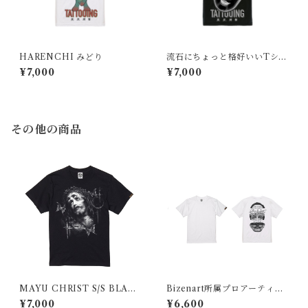
HARENCHI みどり
流石にちょっと格好いいTシャ
ツ
¥7,000
¥7,000
その他の商品
MAYU CHRIST S/S BLAC
Bizenart所属プロアーティス
K
ト 彫師 ROJA(ろは)デザインT
¥7,000
¥6,600