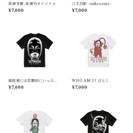
美禅茶寮-茉凛灼オリジナル
三毛双影 -mikesouei-
¥7,000
¥7,000
歯医者には定期的にいった方
WHO AM I ? ぴんく
がいい
¥7,000
¥7,000