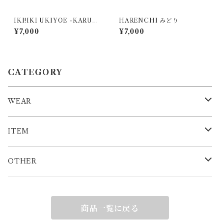
IKI!IKI UKIYOE -KARUT
HARENCHI みどり
A寿司職人-
¥7,000
¥7,000
CATEGORY
WEAR
T-SHIRT
ITEM
L/S T-SHIRT
STICKER
OTHER
HOODIE
KEY HOLDER
COMMING SOON
商品一覧に戻る