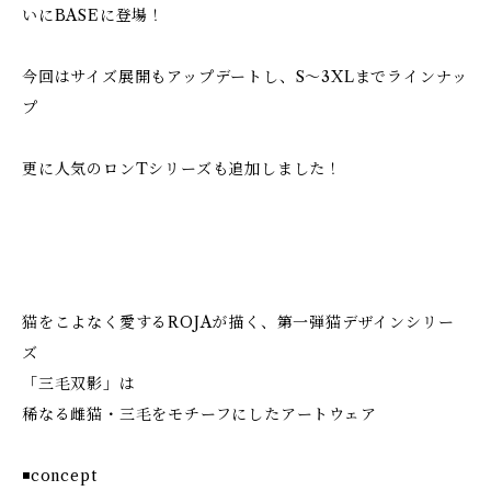
いにBASEに登場！
今回はサイズ展開もアップデートし、S〜3XLまでラインナッ
プ
更に人気のロンTシリーズも追加しました！
猫をこよなく愛するROJAが描く、第一弾猫デザインシリー
ズ
「三毛双影」は
稀なる雌猫・三毛をモチーフにしたアートウェア
◾concept