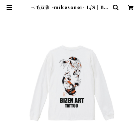
三毛双影 -mikesouei- L/S | Biz
enart