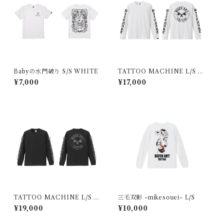
Babyの水門破り S/S WHITE
TATTOO MACHINE L/S W
HITE
¥7,000
¥17,000
TATTOO MACHINE L/S B
三毛双影 -mikesouei- L/S
LACK×REFLECTOR
¥19,000
¥10,000