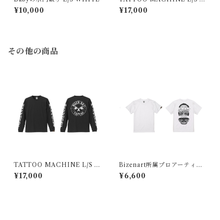
HITE
¥10,000
¥17,000
その他の商品
TATTOO MACHINE L/S B
Bizenart所属プロアーティス
LACK
ト 彫師 ROJA(ろは)デザインT
¥17,000
¥6,600
シャツ