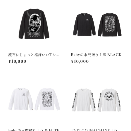
流石にちょっと格好いいTシャ
Babyの水門破り L/S BLACK
ツ L/S
¥10,000
¥10,000
Babyの水門破り L/S WHITE
TATTOO MACHINE L/S W