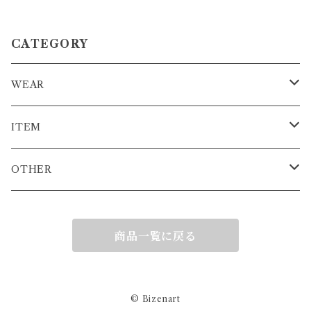
CATEGORY
WEAR
T-SHIRT
ITEM
L/S T-SHIRT
STICKER
OTHER
HOODIE
KEY HOLDER
COMMING SOON
商品一覧に戻る
CAP
MASK
SWIM SUIT
BAG
© Bizenart