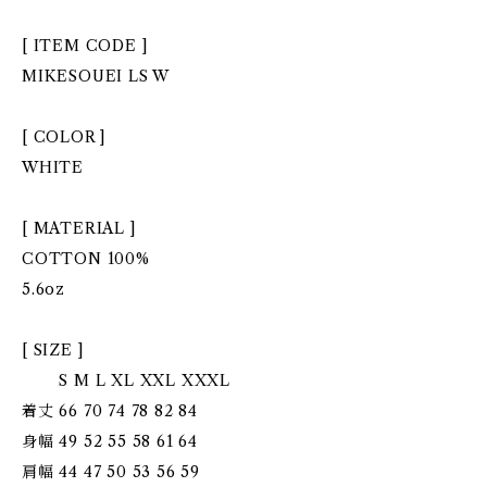
[ ITEM CODE ]
MIKESOUEI LS W
[ COLOR ]
WHITE
[ MATERIAL ]
COTTON 100%
5.6oz
[ SIZE ]
S M L XL XXL XXXL
着丈 66 70 74 78 82 84
身幅 49 52 55 58 61 64
肩幅 44 47 50 53 56 59