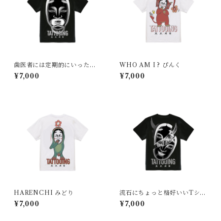
歯医者には定期的にいった方
WHO AM I ? ぴんく
がいい
¥7,000
¥7,000
HARENCHI みどり
流石にちょっと格好いいTシャ
ツ
¥7,000
¥7,000