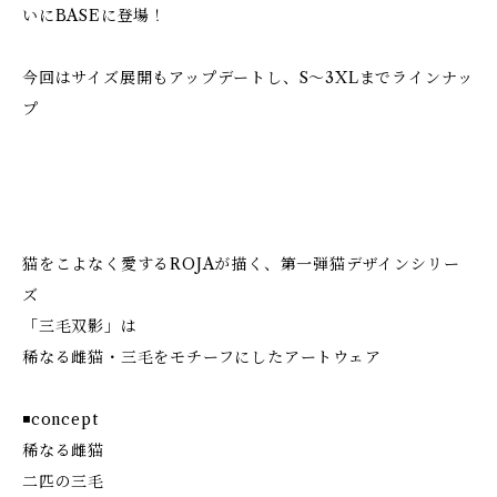
いにBASEに登場！
今回はサイズ展開もアップデートし、S〜3XLまでラインナッ
プ
猫をこよなく愛するROJAが描く、第一弾猫デザインシリー
ズ
「三毛双影」は
稀なる雌猫・三毛をモチーフにしたアートウェア
◾concept
稀なる雌猫
二匹の三毛