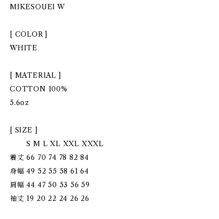
MIKESOUEI W
[ COLOR ]
WHITE
[ MATERIAL ]
COTTON 100%
5.6oz
[ SIZE ]
S M L XL XXL XXXL
着丈 66 70 74 78 82 84
身幅 49 52 55 58 61 64
肩幅 44 47 50 53 56 59
袖丈 19 20 22 24 26 26