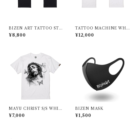
BIZEN ART TATTOO STU
TATTOO MACHINE WHI
DIO TSHIRT BLACK
TE
¥8,800
¥12,000
MAYU CHRIST S/S WHIT
BIZEN MASK
E
¥7,000
¥1,500