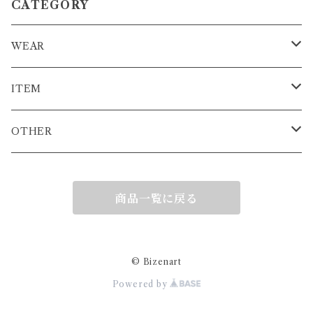
CATEGORY
WEAR
T-SHIRT
ITEM
L/S T-SHIRT
STICKER
OTHER
HOODIE
KEY HOLDER
COMMING SOON
商品一覧に戻る
CAP
MASK
SWIM SUIT
BAG
© Bizenart
Powered by
SPORTS
TOWEL