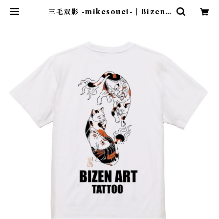
三毛双影 -mikesouei- | Bizena
rt