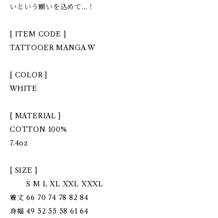
いという願いを込めて…！
[ ITEM CODE ]
TATTOOER MANGA W
[ COLOR ]
WHITE
[ MATERIAL ]
COTTON 100%
7.4oz
[ SIZE ]
S M L XL XXL XXXL
着丈 66 70 74 78 82 84
身幅 49 52 55 58 61 64