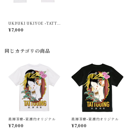
UKI!UKI UKIYOE -TATTO
OER 漫画-
¥7,000
同じカテゴリの商品
美禅茶寮-茉凛灼オリジナル
美禅茶寮-茉凛灼オリジナル
¥7,000
¥7,000