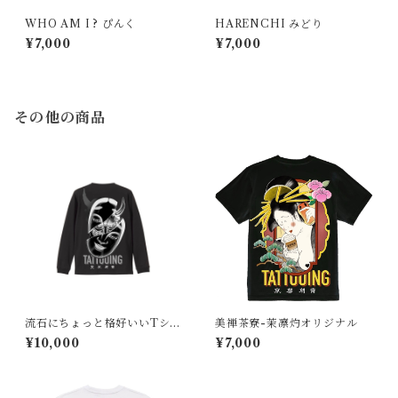
WHO AM I ? ぴんく
HARENCHI みどり
¥7,000
¥7,000
その他の商品
流石にちょっと格好いいTシャ
美禅茶寮-茉凛灼オリジナル
ツ L/S
¥10,000
¥7,000