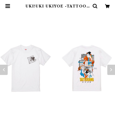
UKI!UKI UKIYOE -TATTOOE
R 漫画- | Bizenart