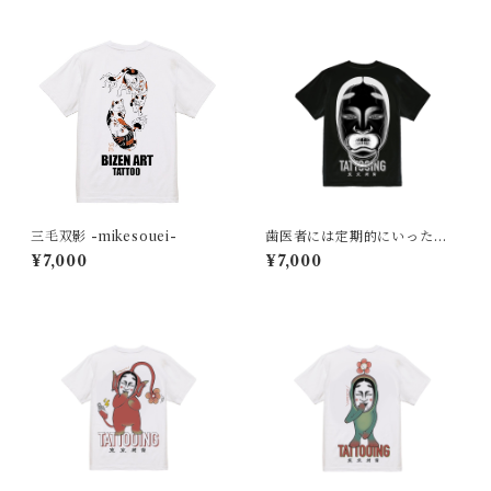
三毛双影 -mikesouei-
歯医者には定期的にいった方
がいい
¥7,000
¥7,000