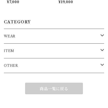
LACK×REFLECTOR
¥7,000
¥19,000
CATEGORY
WEAR
T-SHIRT
ITEM
L/S T-SHIRT
STICKER
OTHER
HOODIE
KEY HOLDER
COMMING SOON
商品一覧に戻る
CAP
MASK